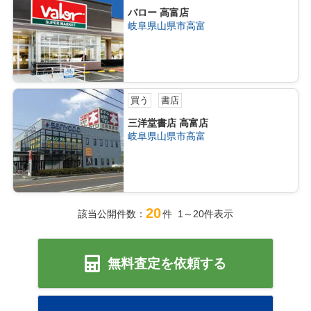
バロー 高富店
岐阜県山県市高富
買う
書店
三洋堂書店 高富店
岐阜県山県市高富
20
該当公開件数：
件 1～20件表示
無料査定を依頼する