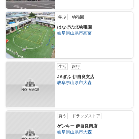
学ぶ
幼稚園
はなぞの北幼稚園
岐阜県山県市高富
生活
銀行
JAぎふ 伊自良支店
岐阜県山県市大森
買う
ドラッグストア
ゲンキー 伊自良南店
岐阜県山県市大森