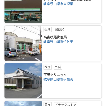
岐阜県山県市東深瀬
生活
郵便局
高富桜尾郵便局
岐阜県山県市伊佐美
医療
外科
宇野クリニック
岐阜県山県市伊佐美
買う
ドラッグストア