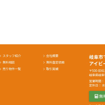
スタッフ紹介
会社概要
岐阜市
無料相談
無料査定依頼
アイビ
売り物件一覧
取引実績
〒500-8361
岐阜県岐阜
営業時間： 
定休日： 
無