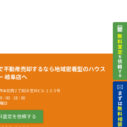
で不動産売却するなら地域密着型のハウス
ー 岐阜店へ
市本荘西２丁目16 笠井ビル １０３号
9：00‐18：00
水曜日
料査定を依頼する