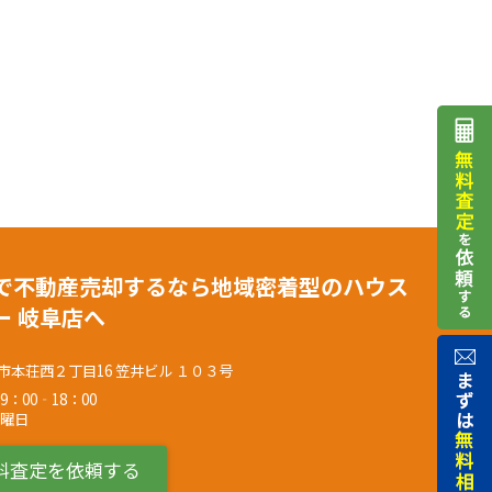
で不動産売却するなら地域密着型のハウス
ー 岐阜店へ
市本荘西２丁目16 笠井ビル １０３号
9：00‐18：00
水曜日
料査定を依頼する