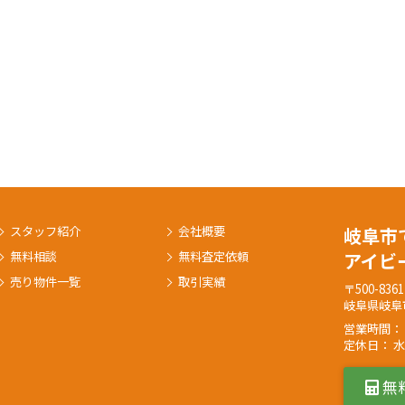
スタッフ紹介
会社概要
岐阜市
無料相談
無料査定依頼
アイビ
売り物件一覧
取引実績
〒500-8361
岐阜県岐阜
営業時間： 
定休日： 
無