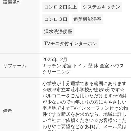
設備条件
コンロ２口以上
システムキッチン
コンロ３口
追焚機能浴室
温水洗浄便座
TVモニタ付インターホン
2025年12月
リフォーム
キッチン 浴室 トイレ 壁 床 全室 ハウス
クリーニング
小学校が十分通学できる範囲にあります
☆岐阜市立本荘小学校が徒歩5分です☆
バルコニーをご活用いただけます☆傾斜
が少ないのでお年よりの方にもやさしい
平坦地です☆TVインターフォン付きの物
備考
件です☆新居をお求めなら、地域に詳し
い当社にご依頼ください☆お客様のこだ
わりやご要望などがあれば、メール又は