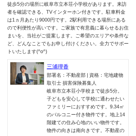
徒歩5分の場所に岐阜市立本荘小学校があります。来訪
者を確認できる、TVインターホン付きです。駐車料金
は1ヵ月あたり9000円です。2駅利用できる場所にある
ので利便性が高いです。ご家族で有意義に暮らせるお住
まいを、当社がご提案します。ご希望のエリアや条件な
ど、どんなことでもお申し付けください。全力でサポー
トいたします(^o^)
三浦理香
部署名：
不動産部 |
資格：
宅地建物
取引士 損害保険募集人
岐阜市立本荘小学校まで徒歩5分。
子どもを安心して学校に通わせたい
ファミリーにおすすめです。9.34㎡
のバルコニー付き物件です。地上14
階建ての住み心地のいい物件です。
物件の向きは南向きです。不動産の