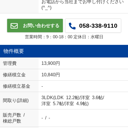
お電話から当社までお申し付けください
(^_^)
058-338-9110
お問い合わせする
営業時間：9：00‐18：00 定休日：水曜日
物件概要
管理費
13,900円
修繕積立金
10,840円
修繕積立基金
-
3LDK(
LDK 12.2帖
/
洋室 3.6帖
/
間取り(詳細)
洋室 5.7帖
/
洋室 4.9帖
)
販売戸数 /
- / -
棟総戸数