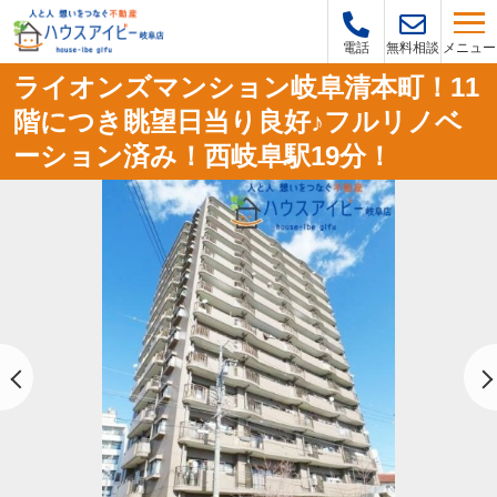
メニュー
電話
無料相談
ライオンズマンション岐阜清本町！11
階につき眺望日当り良好♪フルリノベ
ーション済み！西岐阜駅19分！