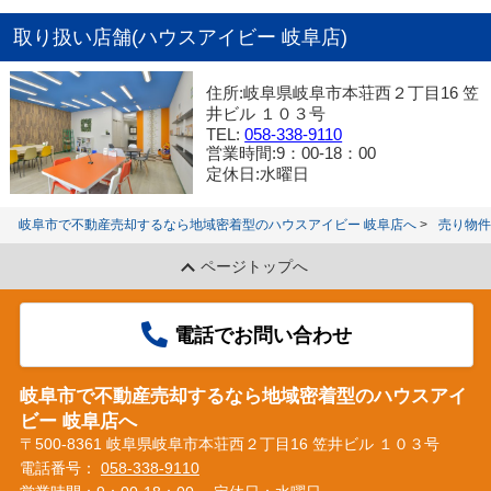
取り扱い店舗(ハウスアイビー 岐阜店)
住所:岐阜県岐阜市本荘西２丁目16 笠
井ビル １０３号
TEL:
058-338-9110
営業時間:9：00‐18：00
定休日:水曜日
岐阜市で不動産売却するなら地域密着型のハウスアイビー 岐阜店へ
売り物件
ページトップへ
電話でお問い合わせ
岐阜市で不動産売却するなら地域密着型のハウスアイ
ビー 岐阜店へ
〒500-8361 岐阜県岐阜市本荘西２丁目16 笠井ビル １０３号
電話番号：
058-338-9110