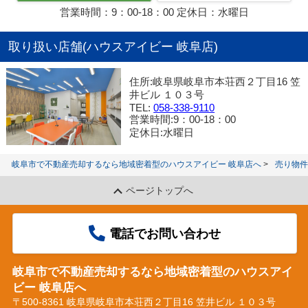
営業時間：9：00‐18：00 定休日：水曜日
取り扱い店舗(ハウスアイビー 岐阜店)
住所:岐阜県岐阜市本荘西２丁目16 笠
井ビル １０３号
TEL:
058-338-9110
営業時間:9：00‐18：00
定休日:水曜日
岐阜市で不動産売却するなら地域密着型のハウスアイビー 岐阜店へ
売り物件
ページトップへ
電話でお問い合わせ
岐阜市で不動産売却するなら地域密着型のハウスアイ
ビー 岐阜店へ
〒500-8361 岐阜県岐阜市本荘西２丁目16 笠井ビル １０３号