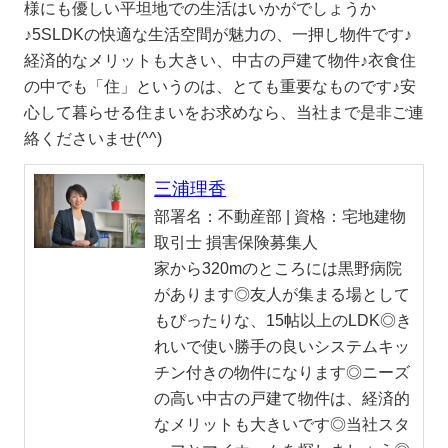
様にも優しい平坦地での生活はいかがでしょうか
♪5SLDKの快適な生活空間が魅力の、一押し物件です♪
経済的なメリットも大きい、中古の戸建て物件♪衣食住
の中でも「住」というのは、とても重要なものです♪安
心して暮らせる住まいをお求めなら、当社まで是非ご連
絡くださいませ(^^)
三浦理香
部署名：
不動産部 |
資格：
宅地建物
取引士 損害保険募集人
家から320mのところには黒野病院
があります◎友人が集まる場として
もぴったりな、15帖以上のLDK◎き
れいで使い勝手の良いシステムキッ
チン付きの物件になります◎ニーズ
の高い中古の戸建て物件は、経済的
なメリットも大きいです◎当社スタ