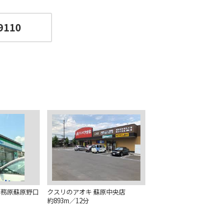
9110
各務原蘇原野口
クスリのアオキ 蘇原中央店
約893m／12分