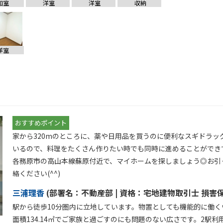
和室
洋室
洋室
収納
洋室
おすすめポイント
家から320mのところに、薬や日用品を買うのに便利なスギドラッ
いるので、料理をたくさん作りたい時でも同時に進めることができて
各務原市の高山本線蘇原付近で、マイホームを探しましょう◎お引
絡ください(^^)
三浦理香
(
部署名：
不動産部 |
資格：
宅地建物取引士 損害
駅から徒歩10分圏内に立地しています。物置としても機能的に働く
面積134.14㎡でご家族と過ごすのにも問題のない広さです。2駅