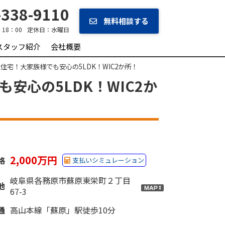
338-9110
無料相談する
‐18：00
定休日：
水曜日
スタッフ紹介
会社概要
住宅！大家族様でも安心の5LDK！WIC2か所！
安心の5LDK！WIC2か
2,000万円
格
支払いシミュレーション
岐阜県各務原市蘇原東栄町２丁目
地
67-3
通
高山本線「蘇原」駅徒歩10分