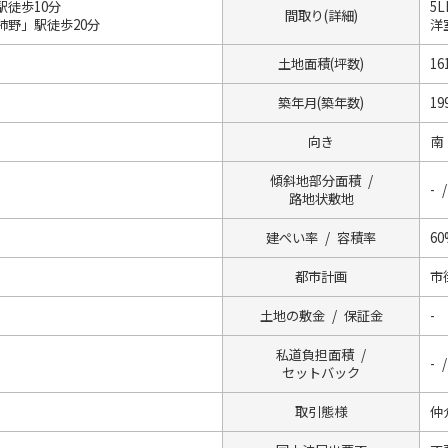
駅徒歩10分
5
間取り(詳細)
柿野」駅徒歩20分
洋室
土地面積(坪数)
16
築年月(築年数)
19
向き
南
傾斜地部分面積 /
- /
路地状敷地
建ぺい率 / 容積率
60
都市計画
市
土地の敷金 / 保証金
-
私道負担面積 /
- 
セットバック
取引態様
仲