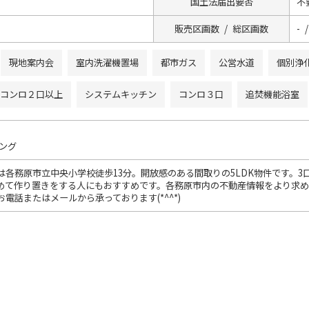
国土法届出要否
不
販売区画数 / 総区画数
- /
現地案内会
室内洗濯機置場
都市ガス
公営水道
個別浄
コンロ２口以上
システムキッチン
コンロ３口
追焚機能浴室
ング
は各務原市立中央小学校徒歩13分。開放感のある間取りの5LDK物件です。
めて作り置きをする人にもおすすめです。各務原市内の不動産情報をより求
電話またはメールから承っております(*^^*)