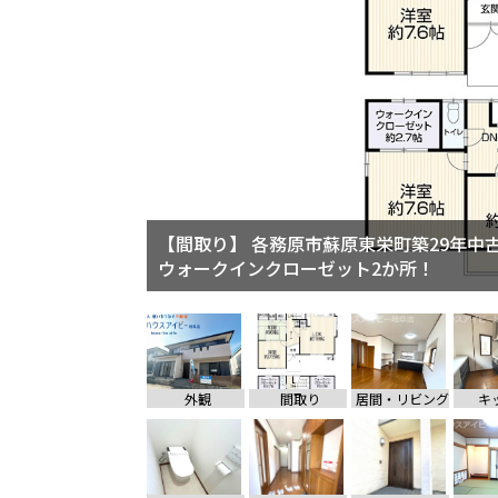
【間取り】 各務原市蘇原東栄町築29年中
【居間・リビング】 各務原市蘇原東栄町
ウォークインクローゼット2か所！
の5LDK！ウォークインクローゼット2か
外観
間取り
居間・リビング
キ