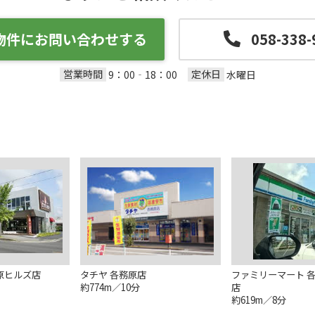
物件にお問い合わせする
058-338-
営業時間
定休日
9：00‐18：00
水曜日
原ヒルズ店
タチヤ 各務原店
ファミリーマート 
約774m／10分
店
約619m／8分