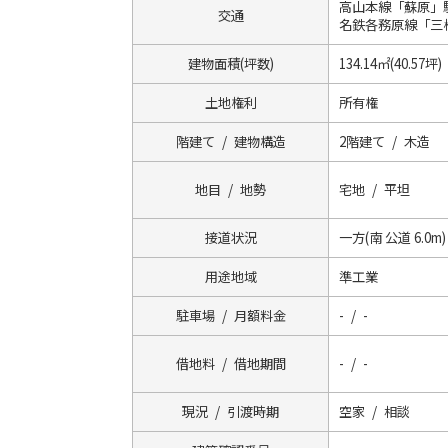
高山本線「蘇原」
交通
名鉄各務原線「三
建物面積(坪数)
134.14㎡(40.57坪)
土地権利
所有権
階建て / 建物構造
2階建て / 木造
地目 / 地勢
宅地 / 平坦
接道状況
一方(南 公道 6.0m)
用途地域
準工業
駐車場 / 月額料金
- / -
借地料 / 借地期間
- / -
現況 / 引渡時期
空家 / 相談