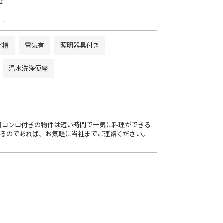
要
 -
化槽
電気有
照明器具付き
温水洗浄便座
3口コンロ付きの物件は短い時間で一気に料理ができる
めるのであれば、お気軽に当社までご連絡ください。