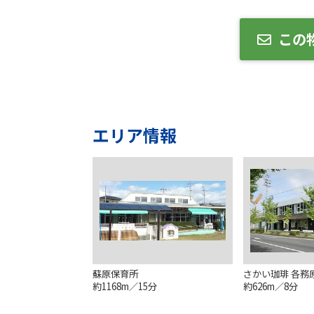
この
エリア情報
蘇原保育所
さかい珈琲 各務
約1168m／15分
約626m／8分