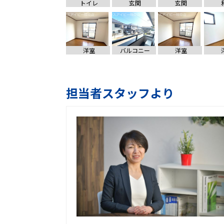
トイレ
玄関
玄関
洋室
バルコニー
洋室
担当者スタッフより