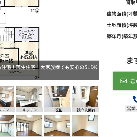
間取
建物面積(坪数
土地面積(坪数
築年月(築年数
ま
古住宅！再生住宅！大家族様でも安心の5LDK！
築29年中古住宅！再生住宅！大家族様でも安心
所！
こ
営業
ッチン
キッチン
浴室
独立洗面台