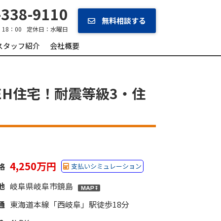
338-9110
無料相談する
‐18：00
定休日：
水曜日
スタッフ紹介
会社概要
EH住宅！耐震等級3・住
4,250万円
格
支払いシミュレーション
地
岐阜県岐阜市鏡島
通
東海道本線「西岐阜」駅徒歩18分