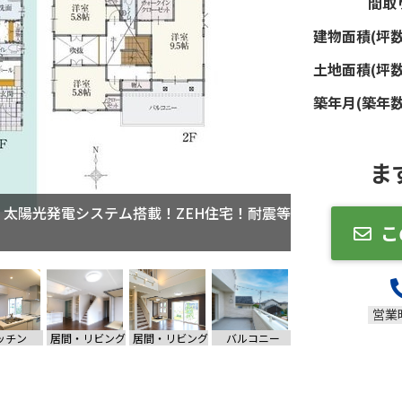
間取
建物面積(坪数
土地面積(坪数
築年月(築年数
ま
！太陽光発電システム搭載！ZEH住宅！耐震等
こ
営業
ッチン
居間・リビング
居間・リビング
バルコニー