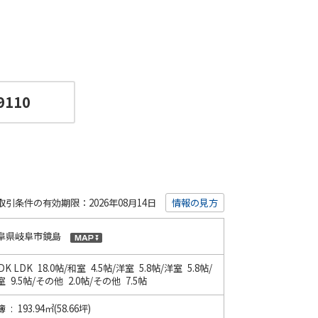
9110
取引条件の有効期限：2026年08月14日
情報の見方
阜県岐阜市鏡島
LDK
LDK 18.0帖
/
和室 4.5帖
/
洋室 5.8帖
/
洋室 5.8帖
/
 9.5帖
/
その他 2.0帖
/
その他 7.5帖
 : 193.94㎡(58.66坪)