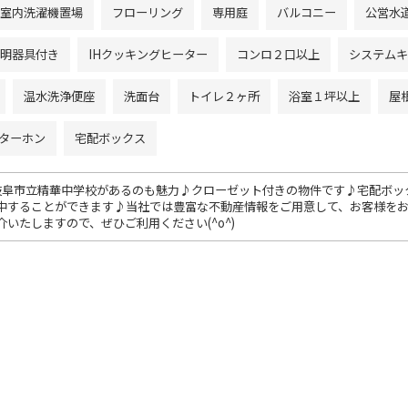
室内洗濯機置場
フローリング
専用庭
バルコニー
公営水
明器具付き
IHクッキングヒーター
コンロ２口以上
システムキ
温水洗浄便座
洗面台
トイレ２ヶ所
浴室１坪以上
屋
ンターホン
宅配ボックス
岐阜市立精華中学校があるのも魅力♪クローゼット付きの物件です♪宅配ボッ
中することができます♪当社では豊富な不動産情報をご用意して、お客様を
いたしますので、ぜひご利用ください(^o^)