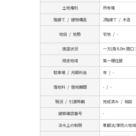
土地権利
所有権
階建て / 建物構造
2階建て / 木造
地目 / 地勢
宅地 / -
接道状況
一方(南 6.0m 間口 1
用途地域
第一種住居
駐車場 / 月額料金
有 / -
借地料 / 借地期間
- / -
現況 / 引渡時期
完成済み / 相談
建築確認番号
-
法令上の制限
景観法/準防火地域