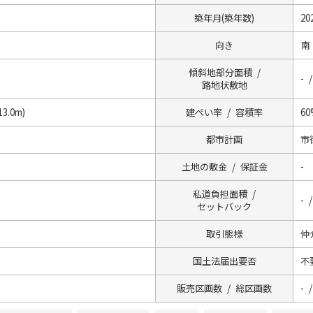
築年月(築年数)
20
向き
南
傾斜地部分面積 /
- /
路地状敷地
3.0m)
建ぺい率 / 容積率
60
都市計画
市
土地の敷金 / 保証金
-
私道負担面積 /
- 
セットバック
取引態様
仲
国土法届出要否
不
販売区画数 / 総区画数
- /