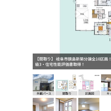
【間取り】 岐阜市鏡島新築分譲全10区画
級3・住宅性能評価書取得！
外観パース
間取り
区画図
キ