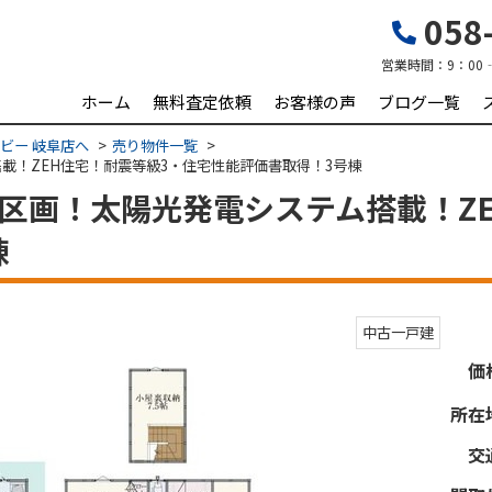
058-
営業時間：
9：00
ホーム
無料査定依頼
お客様の声
ブログ一覧
ビー 岐阜店へ
売り物件一覧
載！ZEH住宅！耐震等級3・住宅性能評価書取得！3号棟
0区画！太陽光発電システム搭載！Z
棟
中古一戸建
価
所在
交