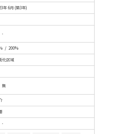
23年 6月 (築3年)
 -
% / 200%
街化区域
/ 無
介
要
 -