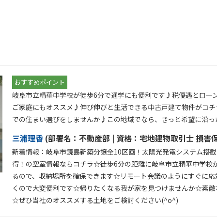
おすすめポイント
岐阜市立精華中学校が徒歩6分で通学にも便利です♪税優遇とロー
ご家庭にもオススメ♪伸び伸びと生活できる中古戸建て物件がコチ
での住まい選びをしませんか♪この地域でなら、きっと希望に沿った
三浦理香
(
部署名：
不動産部 |
資格：
宅地建物取引士 損害
新着情報：岐阜市鏡島新築分譲全10区画！太陽光発電システム搭載
得！の空室情報ならコチラ☆徒歩6分の距離に岐阜市立精華中学校
るので、収納場所を確保できます☆リモート会議のようにすぐに応
くので大変便利です☆帰りたくなる我が家を見つけませんか☆素敵
☆ぜひ当社のオススメする土地をご検討ください(^o^)