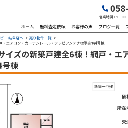
058-
営業時間：
9：00
ホーム
無料査定依頼
お客様の声
ブログ一覧
ビー 岐阜店へ
売り物件一覧
戸・エアコン・カーテンレール・テレビアンテナ標準完備4号棟
サイズの新築戸建全6棟！網戸・エ
4号棟
新築一戸建
価
所在
交