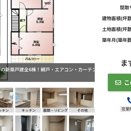
間取
建物面積(坪数
土地面積(坪数
築年月(築年数
ま
ズの新築戸建全6棟！網戸・エアコン・カーテン
こ
営業
ッチン
キッチン
居間・リビング
その他