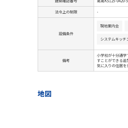
建築確認番号
第第KS125-0420-
法令上の制限
-
現地案内会
設備条件
システムキッチ
小学校が十分通学
備考
すことができる追
気に入りの住居を当
地図