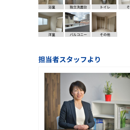
浴室
独立洗面台
トイレ
そ
洋室
バルコニー
その他
担当者スタッフより