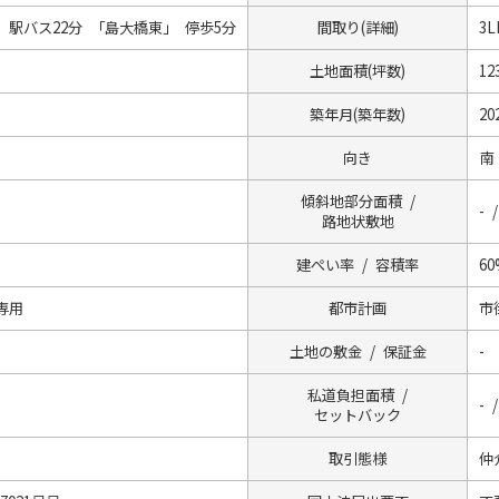
駅バス22分 「島大橋東」 停歩5分
間取り(詳細)
3
土地面積(坪数)
12
築年月(築年数)
20
向き
南
傾斜地部分面積 /
- /
路地状敷地
建ぺい率 / 容積率
60
専用
都市計画
市
土地の敷金 / 保証金
-
私道負担面積 /
- 
セットバック
取引態様
仲