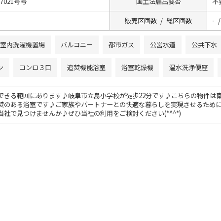
57021号号
国土法届出要否
不
販売区画数 / 総区画数
- /
室内洗濯機置場
バルコニー
都市ガス
公営水道
公共下水
ン
コンロ３口
追焚機能浴室
浴室乾燥機
温水洗浄便座
できる範囲にあります♪岐阜市立島小学校が徒歩22分です♪こちらの物件は
焚のある浴室です♪ご家族やパートナーとの快適な暮らしを実現させるため
社で見つけませんか♪ぜひ当社の利用をご検討ください(*^^*)