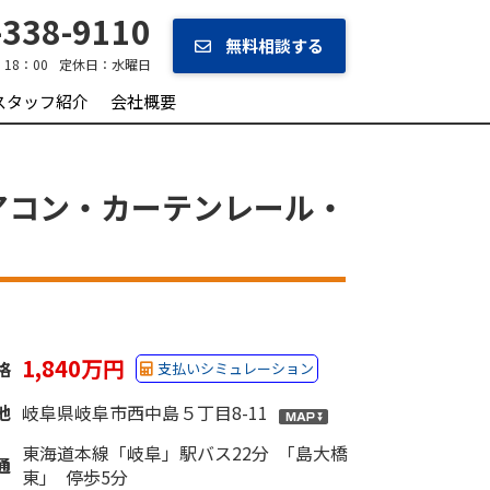
338-9110
無料相談する
‐18：00
定休日：
水曜日
スタッフ紹介
会社概要
アコン・カーテンレール・
1,840万円
格
支払いシミュレーション
地
岐阜県岐阜市西中島５丁目8-11
東海道本線「岐阜」駅バス22分 「島大橋
通
東」 停歩5分