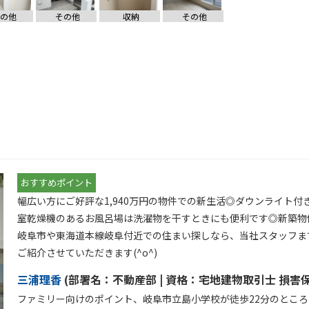
の他
その他
収納
その他
おすすめポイント
幅広い方にご好評な1,940万円の物件での新生活◎ダウンライト
室乾燥機のあるお風呂場は洗濯物を干すときにも便利です◎新築物
岐阜市や東海道本線岐阜付近での住まい探しなら、当社スタッフま
ご紹介させていただきます(^o^)
三浦理香
(
部署名：
不動産部 |
資格：
宅地建物取引士 損害
ファミリー向けのポイント、岐阜市立島小学校が徒歩22分のところに