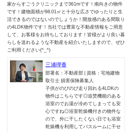
家からすごうクリニックまで361mです！南向きの物件
です！建物面積が98.01㎡と十分な広さでゆったりと生
活できるのではないのでしょうか！開放感のある間取り
の4LDK物件です！当社では豊富な不動産情報をご用意
して、お客様をお待ちしております！皆様がより良い暮
らしを送れるような不動産を紹介いたしますので、ぜひ
ご利用ください(^_^)
三浦理香
部署名：
不動産部 |
資格：
宅地建物
取引士 損害保険募集人
子供がのびのび走り回れる4LDKの
物件はこちらです◎追焚機能のある
浴室のでお湯が冷めてしまっても安
心ですね◎浴室乾燥機付きの物件な
ので、外に干したくない日でも浴室
乾燥機を利用してバスルームに干せ