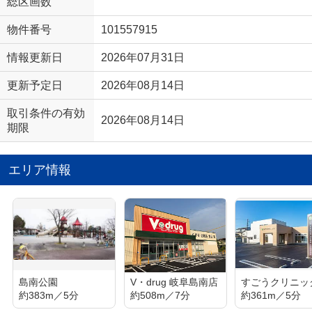
総区画数
物件番号
101557915
情報更新日
2026年07月31日
更新予定日
2026年08月14日
取引条件の有効
2026年08月14日
期限
エリア情報
島南公園
V・drug 岐阜島南店
すごうクリニッ
約383m／5分
約508m／7分
約361m／5分