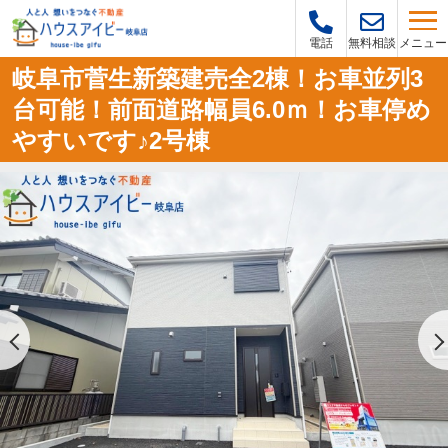
メニュー
電話
無料相談
岐阜市菅生新築建売全2棟！お車並列3
台可能！前面道路幅員6.0ｍ！お車停め
やすいです♪2号棟