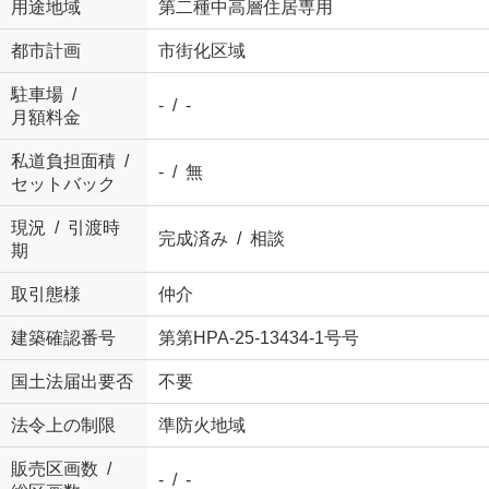
用途地域
第二種中高層住居専用
都市計画
市街化区域
駐車場 /
- / -
月額料金
私道負担面積 /
- / 無
セットバック
現況 / 引渡時
完成済み / 相談
期
取引態様
仲介
建築確認番号
第第HPA-25-13434-1号号
国土法届出要否
不要
法令上の制限
準防火地域
販売区画数 /
- / -