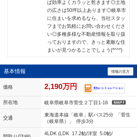
ば効率よくカラッと乾きます◎土地
の広さは50坪以上あります◎岐阜市
に住まいを求めるなら、当社スタッ
フまでお気軽にお問い合わせくださ
い◎多種多様な不動産情報を取り扱
っておりますので、きっと素敵な住
まいが見つかることでしょう(*^^*)
基本情報
情報の見方
2,190万円
価格
支払いシミュレーション
所在地
岐阜県岐阜市菅生２丁目1-16
東海道本線「岐阜」駅バス25分 「菅生
交通
（岐阜県）」 停歩3分
4LDK (
LDK 17.2帖
/
洋室 5.0帖
/
間取り(詳細)