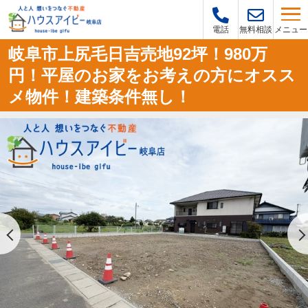
メニュー
電話
無料相談
岐阜市上尻毛日吉売地92坪！980万
円！平屋のお家をお考えの方にオスス
メ物件！建築条件無し！