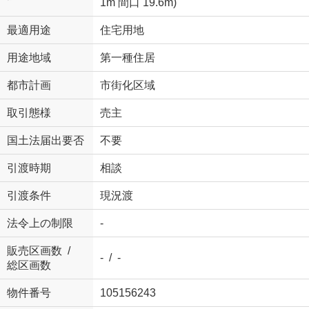
1m 間口 19.6m)
最適用途
住宅用地
用途地域
第一種住居
都市計画
市街化区域
取引態様
売主
国土法届出要否
不要
引渡時期
相談
引渡条件
現況渡
法令上の制限
-
販売区画数 /
- / -
総区画数
物件番号
105156243