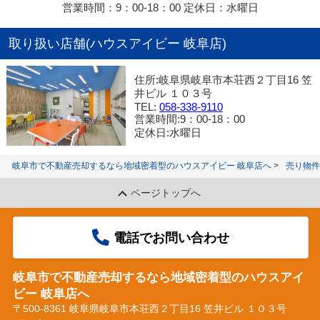
営業時間：9：00‐18：00 定休日：水曜日
取り扱い店舗(ハウスアイビー 岐阜店)
住所:岐阜県岐阜市本荘西２丁目16 笠
井ビル １０３号
TEL:
058-338-9110
営業時間:9：00‐18：00
定休日:水曜日
岐阜市で不動産売却するなら地域密着型のハウスアイビー 岐阜店へ
売り物件
ページトップへ
電話でお問い合わせ
岐阜市で不動産売却するなら地域密着型のハウスアイ
ビー 岐阜店へ
〒500-8361 岐阜県岐阜市本荘西２丁目16 笠井ビル １０３号