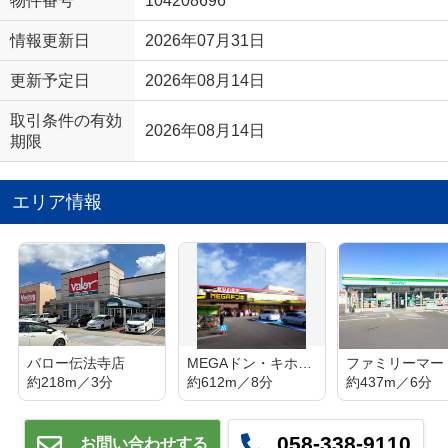
物件番号
104208696
情報更新日
2026年07月31日
更新予定日
2026年08月14日
取引条件の有効
2026年08月14日
期限
エリア情報
バロー伝法寺店
MEGAドン・キホーテUNY伝法寺店
約218m／3分
約612m／8分
約437m／6分
058-338-9110
お問い合わせする