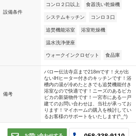
コンロ２口以上
食器洗い乾燥機
設備条件
システムキッチン
コンロ３口
追焚機能浴室
浴室乾燥機
温水洗浄便座
ウォークインクロゼット
食品庫
バロー伝法寺店まで218mです！火が出
ないIHヒーター付きのキッチンです！浴
槽内の湯が冷めたときでも追焚機能付き
浴室なので快適です！ニーズのあるピカ
備考
ピカの新築物件です！一宮市にある一戸
建てのお問い合わせは、当社が承ってお
ります！マイホームの購入を検討してい
るお客様のサポートをいたします(^_^)
058-338-9110
お問い合わせする