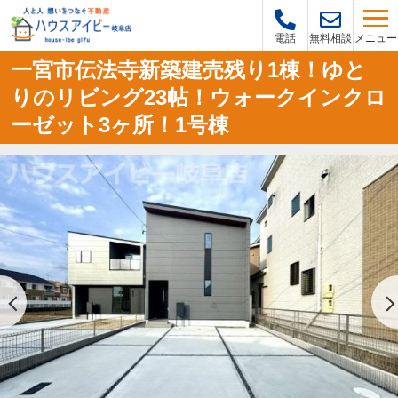
メニュー
電話
無料相談
一宮市伝法寺新築建売残り1棟！ゆと
りのリビング23帖！ウォークインクロ
ーゼット3ヶ所！1号棟