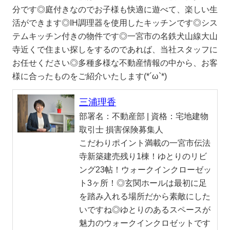
分です◎庭付きなのでお子様も快適に遊べて、楽しい生
活ができます◎IH調理器を使用したキッチンです◎シス
テムキッチン付きの物件です◎一宮市の名鉄犬山線大山
寺近くで住まい探しをするのであれば、当社スタッフに
お任せください◎多種多様な不動産情報の中から、お客
様に合ったものをご紹介いたします(*´ω`*)
三浦理香
部署名：
不動産部 |
資格：
宅地建物
取引士 損害保険募集人
こだわりポイント満載の一宮市伝法
寺新築建売残り1棟！ゆとりのリビ
ング23帖！ウォークインクローゼッ
ト3ヶ所！◎玄関ホールは最初に足
を踏み入れる場所だから素敵にした
いですね◎ゆとりのあるスペースが
魅力のウォークインクロゼットです